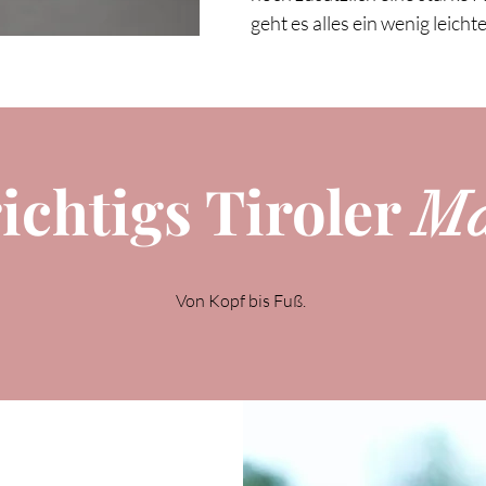
geht es alles ein wenig leichte
richtigs Tiroler
Ma
Von Kopf bis Fuß.