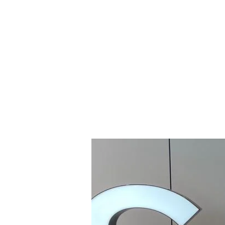
Ringana
START
Margit Schatz