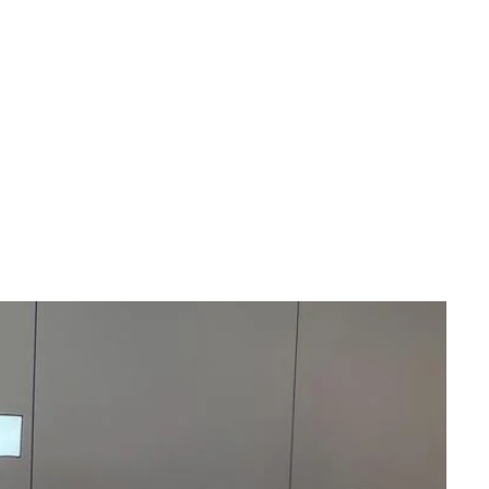
FRESH packs
PARTNER:IN