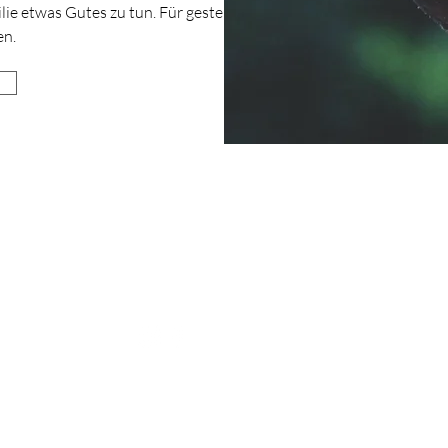
ie etwas Gutes zu tun. Für gestern,
en.
A
Co
Im
© 