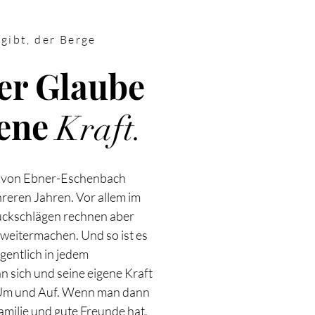
gibt, der Berge
der Glaube
gene
Kraft.
e von Ebner-Eschenbach
hreren Jahren. Vor allem im
ückschlägen rechnen aber
 weitermachen. Und so ist es
gentlich in jedem
 sich und seine eigene Kraft
 Um und Auf. Wenn man dann
Familie und gute Freunde hat,