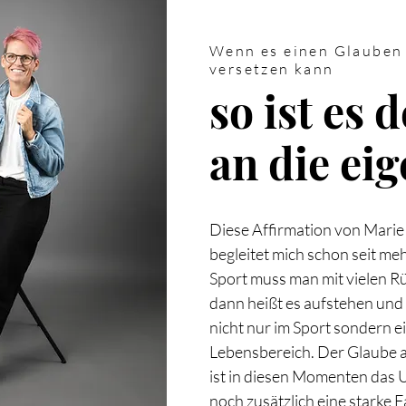
Wenn es einen Glauben 
versetzen kann
so ist es 
an die ei
Diese Affirmation von Mari
begleitet mich schon seit me
Sport muss man mit vielen R
dann heißt es aufstehen und
nicht nur im Sport sondern ei
Lebensbereich. Der Glaube an
ist in diesen Momenten das
noch zusätzlich eine starke 