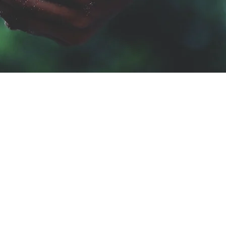
GB
okies
pressum
2023, grow Kommunikation