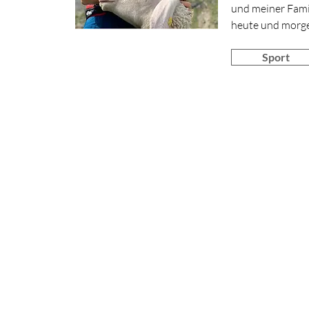
und meiner Famil
heute und morg
Sport
Margit Schatz
Am Raun
6460 Imst
Tirol
Tel.:
+436504558852